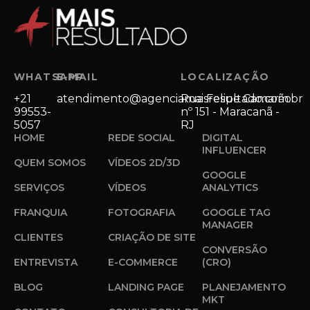
WHATSAPP
E-MAIL
LOCALIZAÇÃO
+21
atendimento@agenciamaisresultado.com.br
Rua Felipe Camarão
99553-
nº 151 - Maracanã -
5057
RJ
HOME
REDE SOCIAL
DIGITAL
INFLUENCER
QUEM SOMOS
VÍDEOS 2D/3D
GOOGLE
SERVIÇOS
VÍDEOS
ANALYTICS
FRANQUIA
FOTOGRAFIA
GOOGLE TAG
MANAGER
CLIENTES
CRIAÇÃO DE SITE
CONVERSÃO
ENTREVISTA
E-COMMERCE
(CRO)
BLOG
LANDING PAGE
PLANEJAMENTO
MKT