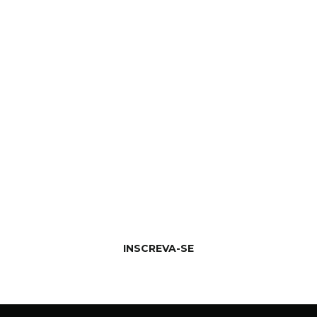
IDEIAS
ESTRATÉGICAS QUE
IMPULSIONAM AS
MARCAS.
Receba insights selecionados sobre design,
branding e crescimento digital.
INSCREVA-SE