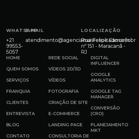
WHATSAPP
E-MAIL
LOCALIZAÇÃO
+21
atendimento@agenciamaisresultado.com.br
Rua Felipe Camarão
99553-
nº 151 - Maracanã -
5057
RJ
HOME
REDE SOCIAL
DIGITAL
INFLUENCER
QUEM SOMOS
VÍDEOS 2D/3D
GOOGLE
SERVIÇOS
VÍDEOS
ANALYTICS
FRANQUIA
FOTOGRAFIA
GOOGLE TAG
MANAGER
CLIENTES
CRIAÇÃO DE SITE
CONVERSÃO
ENTREVISTA
E-COMMERCE
(CRO)
BLOG
LANDING PAGE
PLANEJAMENTO
MKT
CONTATO
CONSULTORIA DE