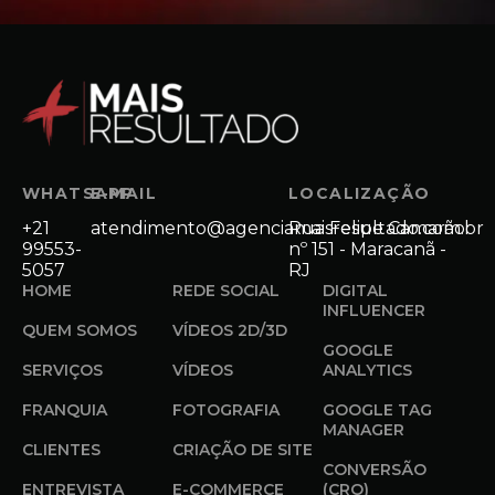
WHATSAPP
E-MAIL
LOCALIZAÇÃO
+21
atendimento@agenciamaisresultado.com.br
Rua Felipe Camarão
99553-
nº 151 - Maracanã -
5057
RJ
HOME
REDE SOCIAL
DIGITAL
INFLUENCER
QUEM SOMOS
VÍDEOS 2D/3D
GOOGLE
SERVIÇOS
VÍDEOS
ANALYTICS
FRANQUIA
FOTOGRAFIA
GOOGLE TAG
MANAGER
CLIENTES
CRIAÇÃO DE SITE
CONVERSÃO
ENTREVISTA
E-COMMERCE
(CRO)