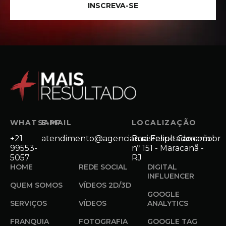
INSCREVA-SE
WHATSAPP
E-MAIL
LOCALIZAÇÃO
+21
atendimento@agenciamaisresultado.com.br
Rua Felipe Camarão
99553-
nº 151 - Maracanã -
5057
RJ
HOME
REDE SOCIAL
DIGITAL
INFLUENCER
QUEM SOMOS
VÍDEOS 2D/3D
GOOGLE
SERVIÇOS
VÍDEOS
ANALYTICS
FRANQUIA
FOTOGRAFIA
GOOGLE TAG