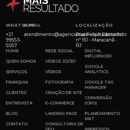
WHATSAPP
E-MAIL
LOCALIZAÇÃO
+21
atendimento@agenciamaisresultado.com.br
Rua Felipe Camarão
99553-
nº 151 - Maracanã -
5057
RJ
HOME
REDE SOCIAL
DIGITAL
INFLUENCER
QUEM SOMOS
VÍDEOS 2D/3D
GOOGLE
SERVIÇOS
VÍDEOS
ANALYTICS
FRANQUIA
FOTOGRAFIA
GOOGLE TAG
MANAGER
CLIENTES
CRIAÇÃO DE SITE
CONVERSÃO
ENTREVISTA
E-COMMERCE
(CRO)
BLOG
LANDING PAGE
PLANEJAMENTO
MKT
CONTATO
CONSULTORIA DE
SEO
IMPRESSOS