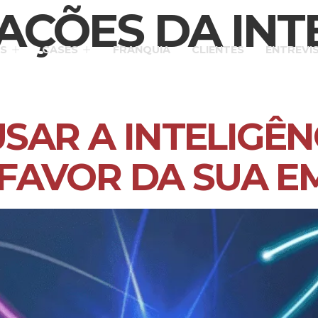
AÇÕES DA INT
S
CASES
FRANQUIA
CLIENTES
ENTREVI
SAR A INTELIGÊN
A FAVOR DA SUA 