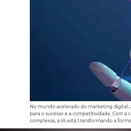
No mundo acelerado do marketing digital, a 
para o sucesso e a competitividade. Com a
complexas, a IA está transformando a form