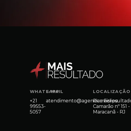
WHATSAPP
E-MAIL
LOCALIZAÇÃO
+21
atendimento@agenciamaisresultad
Rua Felipe
99553-
Camarão nº 151 -
5057
Maracanã - RJ