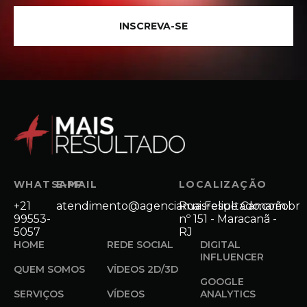
INSCREVA-SE
WHATSAPP
E-MAIL
LOCALIZAÇÃO
+21
atendimento@agenciamaisresultado.com.br
Rua Felipe Camarão
99553-
nº 151 - Maracanã -
5057
RJ
HOME
REDE SOCIAL
DIGITAL
INFLUENCER
QUEM SOMOS
VÍDEOS 2D/3D
GOOGLE
SERVIÇOS
VÍDEOS
ANALYTICS