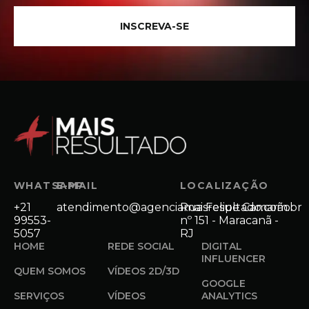
INSCREVA-SE
WHATSAPP
E-MAIL
LOCALIZAÇÃO
+21
atendimento@agenciamaisresultado.com.br
Rua Felipe Camarão
99553-
nº 151 - Maracanã -
5057
RJ
HOME
REDE SOCIAL
DIGITAL
INFLUENCER
QUEM SOMOS
VÍDEOS 2D/3D
GOOGLE
SERVIÇOS
VÍDEOS
ANALYTICS