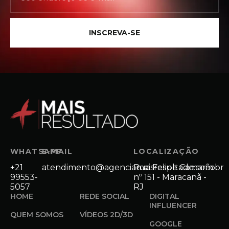
INSCREVA-SE
WHATSAPP
E-MAIL
LOCALIZAÇÃO
+21
atendimento@agenciamaisresultado.com.br
Rua Felipe Camarão
99553-
nº 151 - Maracanã -
5057
RJ
HOME
REDE SOCIAL
DIGITAL
INFLUENCER
QUEM SOMOS
VÍDEOS 2D/3D
GOOGLE