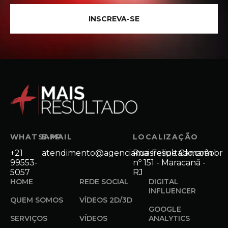
INSCREVA-SE
WHATSAPP
E-MAIL
LOCALIZAÇÃO
+21
atendimento@agenciamaisresultado.com.br
Rua Felipe Camarão
99553-
nº 151 - Maracanã -
5057
RJ
HOME
REDE SOCIAL
DIGITAL
INFLUENCER
QUEM SOMOS
VÍDEOS 2D/3D
GOOGLE
SERVIÇOS
VÍDEOS
ANALYTICS