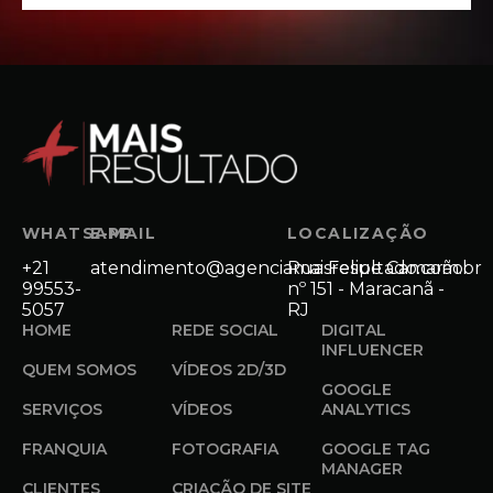
WHATSAPP
E-MAIL
LOCALIZAÇÃO
+21
atendimento@agenciamaisresultado.com.br
Rua Felipe Camarão
99553-
nº 151 - Maracanã -
5057
RJ
HOME
REDE SOCIAL
DIGITAL
INFLUENCER
QUEM SOMOS
VÍDEOS 2D/3D
GOOGLE
SERVIÇOS
VÍDEOS
ANALYTICS
FRANQUIA
FOTOGRAFIA
GOOGLE TAG
MANAGER
CLIENTES
CRIAÇÃO DE SITE