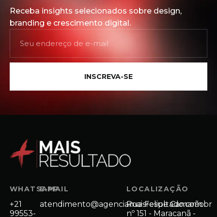
Receba insights selecionados sobre design,
branding e crescimento digital.
INSCREVA-SE
WHATSAPP
E-MAIL
LOCALIZAÇÃO
+21
atendimento@agenciamaisresultado.com.br
Rua Felipe Camarão
99553-
nº 151 - Maracanã -