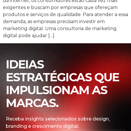
da internet, os consumidores estão cada vez mais
exigentes e buscam por empresas que ofereçam
produtos e serviços de qualidade. Para atender a essa
demanda, as empresas precisam investir em
marketing digital. Uma consultoria de marketing
digital pode ajudar […]
IDEIAS
ESTRATÉGICAS QUE
IMPULSIONAM AS
MARCAS.
Receba insights selecionados sobre design,
branding e crescimento digital.