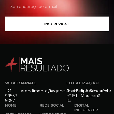
INSCREVA-SE
WHATSAPP
E-MAIL
LOCALIZAÇÃO
+21
atendimento@agenciamaisresultado.com.br
Rua Felipe Camarão
99553-
nº 151 - Maracanã -
5057
RJ
HOME
REDE SOCIAL
DIGITAL
INFLUENCER