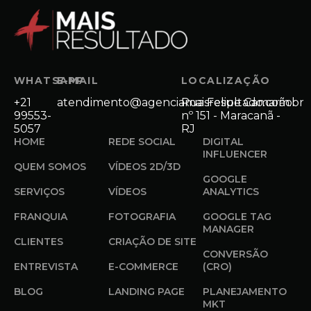
WHATSAPP
E-MAIL
LOCALIZAÇÃO
+21
atendimento@agenciamaisresultado.com.br
Rua Felipe Camarão
99553-
nº 151 - Maracanã -
5057
RJ
HOME
REDE SOCIAL
DIGITAL
INFLUENCER
QUEM SOMOS
VÍDEOS 2D/3D
GOOGLE
SERVIÇOS
VÍDEOS
ANALYTICS
FRANQUIA
FOTOGRAFIA
GOOGLE TAG
MANAGER
CLIENTES
CRIAÇÃO DE SITE
CONVERSÃO
ENTREVISTA
E-COMMERCE
(CRO)
BLOG
LANDING PAGE
PLANEJAMENTO
MKT