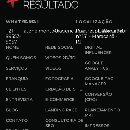
WHATSAPP
E-MAIL
LOCALIZAÇÃO
+21
atendimento@agenciamaisresultado.com.br
Rua Felipe Camarão
99553-
nº 151 - Maracanã -
5057
RJ
HOME
REDE SOCIAL
DIGITAL
INFLUENCER
QUEM SOMOS
VÍDEOS 2D/3D
GOOGLE
SERVIÇOS
VÍDEOS
ANALYTICS
FRANQUIA
FOTOGRAFIA
GOOGLE TAG
MANAGER
CLIENTES
CRIAÇÃO DE SITE
CONVERSÃO
ENTREVISTA
E-COMMERCE
(CRO)
BLOG
LANDING PAGE
PLANEJAMENTO
MKT
CONTATO
CONSULTORIA DE
SEO
IMPRESSOS