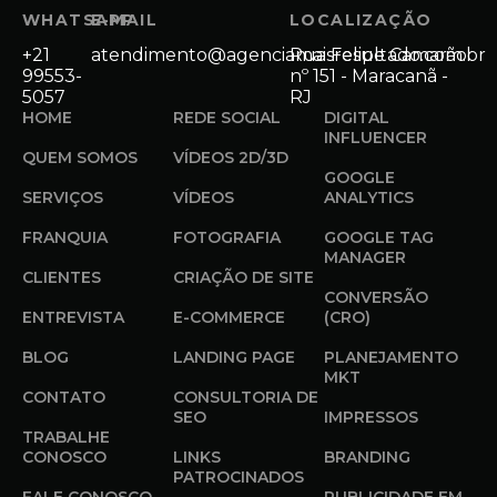
WHATSAPP
E-MAIL
LOCALIZAÇÃO
+21
atendimento@agenciamaisresultado.com.br
Rua Felipe Camarão
99553-
nº 151 - Maracanã -
5057
RJ
HOME
REDE SOCIAL
DIGITAL
INFLUENCER
QUEM SOMOS
VÍDEOS 2D/3D
GOOGLE
SERVIÇOS
VÍDEOS
ANALYTICS
FRANQUIA
FOTOGRAFIA
GOOGLE TAG
MANAGER
CLIENTES
CRIAÇÃO DE SITE
CONVERSÃO
ENTREVISTA
E-COMMERCE
(CRO)
BLOG
LANDING PAGE
PLANEJAMENTO
MKT
CONTATO
CONSULTORIA DE
SEO
IMPRESSOS
TRABALHE
CONOSCO
LINKS
BRANDING
PATROCINADOS
FALE CONOSCO
PUBLICIDADE EM