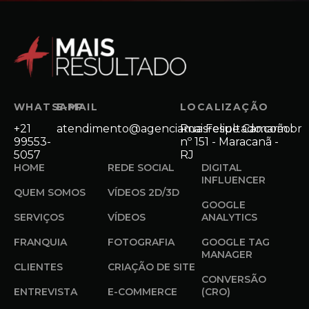
WHATSAPP
E-MAIL
LOCALIZAÇÃO
+21
atendimento@agenciamaisresultado.com.br
Rua Felipe Camarão
99553-
nº 151 - Maracanã -
5057
RJ
HOME
REDE SOCIAL
DIGITAL
INFLUENCER
QUEM SOMOS
VÍDEOS 2D/3D
GOOGLE
SERVIÇOS
VÍDEOS
ANALYTICS
FRANQUIA
FOTOGRAFIA
GOOGLE TAG
MANAGER
CLIENTES
CRIAÇÃO DE SITE
CONVERSÃO
ENTREVISTA
E-COMMERCE
(CRO)