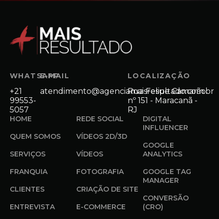
WHATSAPP
E-MAIL
LOCALIZAÇÃO
+21
atendimento@agenciamaisresultado.com.br
Rua Felipe Camarão
99553-
nº 151 - Maracanã -
5057
RJ
HOME
REDE SOCIAL
DIGITAL
INFLUENCER
QUEM SOMOS
VÍDEOS 2D/3D
GOOGLE
SERVIÇOS
VÍDEOS
ANALYTICS
FRANQUIA
FOTOGRAFIA
GOOGLE TAG
MANAGER
CLIENTES
CRIAÇÃO DE SITE
CONVERSÃO
ENTREVISTA
E-COMMERCE
(CRO)