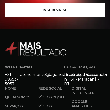
INSCREVA-SE
WHATSAPP
E-MAIL
LOCALIZAÇÃO
+21
atendimento@agenciamaisresultado.com.br
Rua Felipe Camarão
99553-
nº 151 - Maracanã -
5057
RJ
HOME
REDE SOCIAL
DIGITAL
INFLUENCER
QUEM SOMOS
VÍDEOS 2D/3D
GOOGLE
SERVIÇOS
VÍDEOS
ANALYTICS