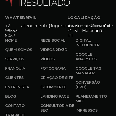
WHATSAPP
E-MAIL
LOCALIZAÇÃO
+21
atendimento@agenciamaisresultado.com.br
Rua Felipe Camarão
99553-
nº 151 - Maracanã -
5057
RJ
HOME
REDE SOCIAL
DIGITAL
INFLUENCER
QUEM SOMOS
VÍDEOS 2D/3D
GOOGLE
SERVIÇOS
VÍDEOS
ANALYTICS
FRANQUIA
FOTOGRAFIA
GOOGLE TAG
MANAGER
CLIENTES
CRIAÇÃO DE SITE
CONVERSÃO
ENTREVISTA
E-COMMERCE
(CRO)
BLOG
LANDING PAGE
PLANEJAMENTO
MKT
CONTATO
CONSULTORIA DE
SEO
IMPRESSOS
TRABALHE