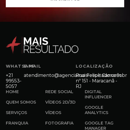
WHATSAPP
E-MAIL
LOCALIZAÇÃO
+21
atendimento@agenciamaisresultado.com.br
Rua Felipe Camarão
99553-
nº 151 - Maracanã -
5057
RJ
HOME
REDE SOCIAL
DIGITAL
INFLUENCER
QUEM SOMOS
VÍDEOS 2D/3D
GOOGLE
SERVIÇOS
VÍDEOS
ANALYTICS
FRANQUIA
FOTOGRAFIA
GOOGLE TAG
MANAGER