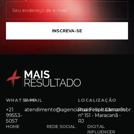
INSCREVA-SE
WHATSAPP
E-MAIL
LOCALIZAÇÃO
+21
atendimento@agenciamaisresultado.com.br
Rua Felipe Camarão
99553-
nº 151 - Maracanã -
5057
RJ
HOME
REDE SOCIAL
DIGITAL
INFLUENCER