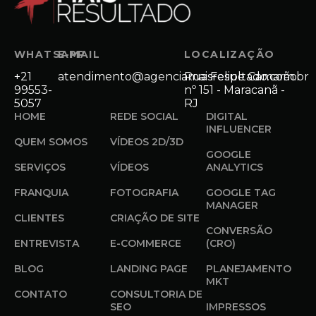
WHATSAPP
E-MAIL
LOCALIZAÇÃO
+21
atendimento@agenciamaisresultado.com.br
Rua Felipe Camarão
99553-
nº 151 - Maracanã -
5057
RJ
HOME
REDE SOCIAL
DIGITAL
INFLUENCER
QUEM SOMOS
VÍDEOS 2D/3D
GOOGLE
SERVIÇOS
VÍDEOS
ANALYTICS
FRANQUIA
FOTOGRAFIA
GOOGLE TAG
MANAGER
CLIENTES
CRIAÇÃO DE SITE
CONVERSÃO
ENTREVISTA
E-COMMERCE
(CRO)
BLOG
LANDING PAGE
PLANEJAMENTO
MKT
CONTATO
CONSULTORIA DE
SEO
IMPRESSOS