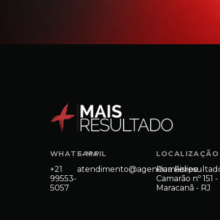
WHATSAPP
E-MAIL
LOCALIZAÇÃO
+21
atendimento@agenciamaisresultad
Rua Felipe
99553-
Camarão nº 151 -
5057
Maracanã - RJ