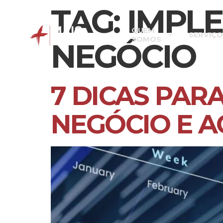
TAG:
IMPLE
QUEM
SERVIÇO
SOMOS
NEGÓCIO
7 DICAS PAR
NEGÓCIO E 