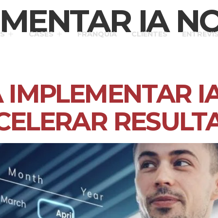
MENTAR IA NO
S
CASES
FRANQUIA
CLIENTES
ENTREVI
A IMPLEMENTAR I
ACELERAR RESULT