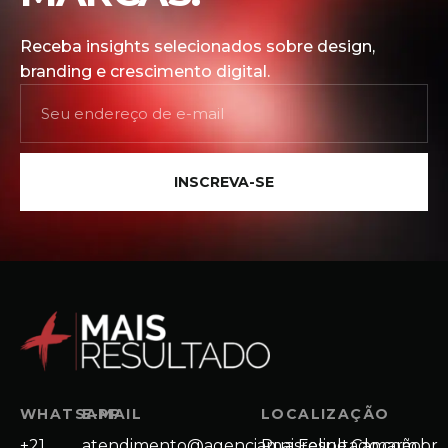
Receba insights selecionados sobre design,
branding e crescimento digital.
INSCREVA-SE
WHATSAPP
E-MAIL
LOCALIZAÇÃO
+21
atendimento@agenciamaisresultado.com.br
Rua Felipe Camarão