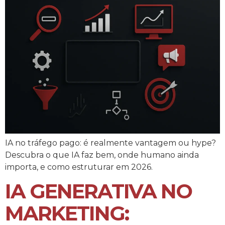
IA no tráfego pago: é realmente vantagem ou hype?
Descubra o que IA faz bem, onde humano ainda
importa, e como estruturar em 2026.
IA GENERATIVA NO
MARKETING: