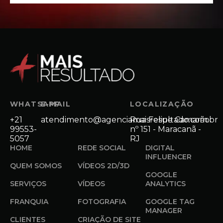
WHATSAPP
E-MAIL
LOCALIZAÇÃO
+21
atendimento@agenciamaisresultado.com.br
Rua Felipe Camarão
99553-
nº 151 - Maracanã -
5057
RJ
HOME
REDE SOCIAL
DIGITAL
INFLUENCER
QUEM SOMOS
VÍDEOS 2D/3D
GOOGLE
SERVIÇOS
VÍDEOS
ANALYTICS
FRANQUIA
FOTOGRAFIA
GOOGLE TAG
MANAGER
CLIENTES
CRIAÇÃO DE SITE