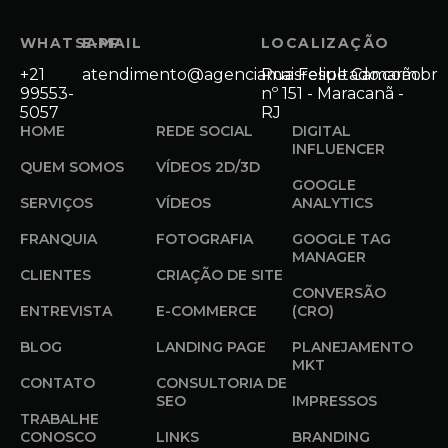
WHATSAPP
E-MAIL
LOCALIZAÇÃO
+21
atendimento@agenciamaisresultado.com.br
Rua Felipe Camarão
99553-
nº 151 - Maracanã -
5057
RJ
HOME
REDE SOCIAL
DIGITAL
INFLUENCER
QUEM SOMOS
VÍDEOS 2D/3D
GOOGLE
SERVIÇOS
VÍDEOS
ANALYTICS
FRANQUIA
FOTOGRAFIA
GOOGLE TAG
MANAGER
CLIENTES
CRIAÇÃO DE SITE
CONVERSÃO
ENTREVISTA
E-COMMERCE
(CRO)
BLOG
LANDING PAGE
PLANEJAMENTO
MKT
CONTATO
CONSULTORIA DE
SEO
IMPRESSOS
TRABALHE
CONOSCO
LINKS
BRANDING