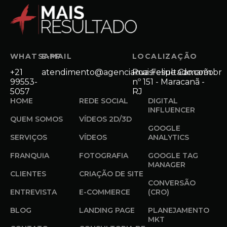
WHATSAPP
E-MAIL
LOCALIZAÇÃO
+21
atendimento@agenciamaisresultado.com.br
Rua Felipe Camarão
99553-
nº 151 - Maracanã -
5057
RJ
HOME
REDE SOCIAL
DIGITAL
INFLUENCER
QUEM SOMOS
VÍDEOS 2D/3D
GOOGLE
SERVIÇOS
VÍDEOS
ANALYTICS
FRANQUIA
FOTOGRAFIA
GOOGLE TAG
MANAGER
CLIENTES
CRIAÇÃO DE SITE
CONVERSÃO
ENTREVISTA
E-COMMERCE
(CRO)
BLOG
LANDING PAGE
PLANEJAMENTO
MKT