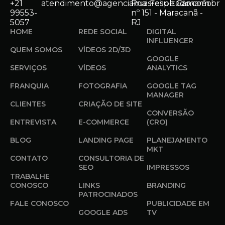
+21
atendimento@agenciamaisresultado.com.br
Rua Felipe Camarão
99553-
nº 151 - Maracanã -
5057
RJ
HOME
REDE SOCIAL
DIGITAL
INFLUENCER
QUEM SOMOS
VÍDEOS 2D/3D
GOOGLE
SERVIÇOS
VÍDEOS
ANALYTICS
FRANQUIA
FOTOGRAFIA
GOOGLE TAG
MANAGER
CLIENTES
CRIAÇÃO DE SITE
CONVERSÃO
ENTREVISTA
E-COMMERCE
(CRO)
BLOG
LANDING PAGE
PLANEJAMENTO
MKT
CONTATO
CONSULTORIA DE
SEO
IMPRESSOS
TRABALHE
CONOSCO
LINKS
BRANDING
PATROCINADOS
FALE CONOSCO
PUBLICIDADE EM
GOOGLE ADS
TV