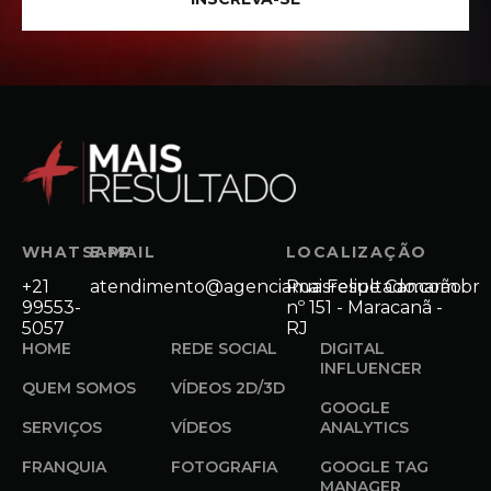
WHATSAPP
E-MAIL
LOCALIZAÇÃO
+21
atendimento@agenciamaisresultado.com.br
Rua Felipe Camarão
99553-
nº 151 - Maracanã -
5057
RJ
HOME
REDE SOCIAL
DIGITAL
INFLUENCER
QUEM SOMOS
VÍDEOS 2D/3D
GOOGLE
SERVIÇOS
VÍDEOS
ANALYTICS
FRANQUIA
FOTOGRAFIA
GOOGLE TAG
MANAGER