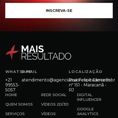
INSCREVA-SE
WHATSAPP
E-MAIL
LOCALIZAÇÃO
+21
atendimento@agenciamaisresultado.com.br
Rua Felipe Camarão
99553-
nº 151 - Maracanã -
5057
RJ
HOME
REDE SOCIAL
DIGITAL
INFLUENCER
QUEM SOMOS
VÍDEOS 2D/3D
GOOGLE
SERVIÇOS
VÍDEOS
ANALYTICS