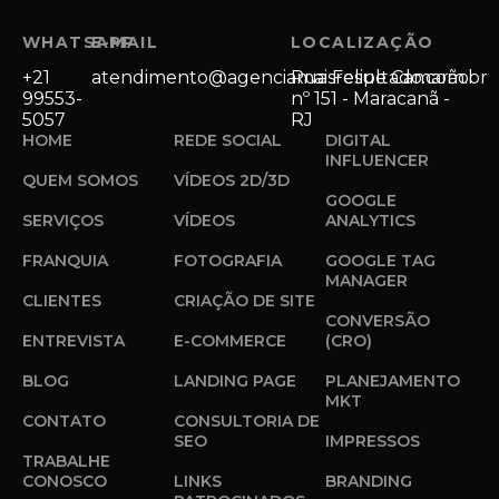
WHATSAPP
E-MAIL
LOCALIZAÇÃO
+21
atendimento@agenciamaisresultado.com.br
Rua Felipe Camarão
99553-
nº 151 - Maracanã -
5057
RJ
HOME
REDE SOCIAL
DIGITAL
INFLUENCER
QUEM SOMOS
VÍDEOS 2D/3D
GOOGLE
SERVIÇOS
VÍDEOS
ANALYTICS
FRANQUIA
FOTOGRAFIA
GOOGLE TAG
MANAGER
CLIENTES
CRIAÇÃO DE SITE
CONVERSÃO
ENTREVISTA
E-COMMERCE
(CRO)
BLOG
LANDING PAGE
PLANEJAMENTO
MKT
CONTATO
CONSULTORIA DE
SEO
IMPRESSOS
TRABALHE
CONOSCO
LINKS
BRANDING