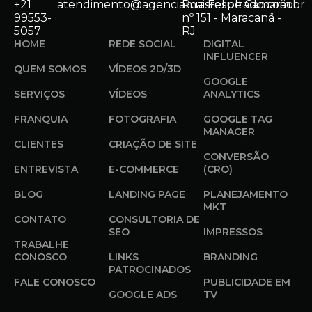
+21
atendimento@agenciamaisresultado.com.br
Rua Felipe Camarão
99553-
nº 151 - Maracanã -
5057
RJ
HOME
REDE SOCIAL
DIGITAL
INFLUENCER
QUEM SOMOS
VÍDEOS 2D/3D
GOOGLE
SERVIÇOS
VÍDEOS
ANALYTICS
FRANQUIA
FOTOGRAFIA
GOOGLE TAG
MANAGER
CLIENTES
CRIAÇÃO DE SITE
CONVERSÃO
ENTREVISTA
E-COMMERCE
(CRO)
BLOG
LANDING PAGE
PLANEJAMENTO
MKT
CONTATO
CONSULTORIA DE
SEO
IMPRESSOS
TRABALHE
CONOSCO
LINKS
BRANDING
PATROCINADOS
FALE CONOSCO
PUBLICIDADE EM
GOOGLE ADS
TV