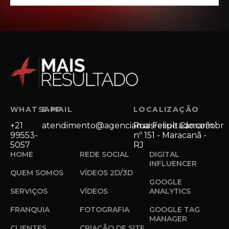
WHATSAPP
E-MAIL
LOCALIZAÇÃO
+21
atendimento@agenciamaisresultado.com.br
Rua Felipe Camarão
99553-
nº 151 - Maracanã -
5057
RJ
HOME
REDE SOCIAL
DIGITAL
INFLUENCER
QUEM SOMOS
VÍDEOS 2D/3D
GOOGLE
SERVIÇOS
VÍDEOS
ANALYTICS
FRANQUIA
FOTOGRAFIA
GOOGLE TAG
MANAGER
CLIENTES
CRIAÇÃO DE SITE