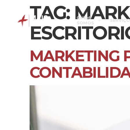
TAG:
MARKE
QUEM
SERVIÇO
SOMOS
ESCRITORI
MARKETING P
CONTABILID