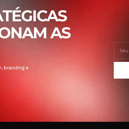
ATÉGICAS
IONAM AS
, branding e