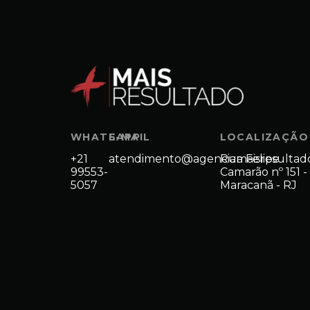
WHATSAPP
E-MAIL
LOCALIZAÇÃO
+21
atendimento@agenciamaisresultad
Rua Felipe
99553-
Camarão nº 151 -
5057
Maracanã - RJ