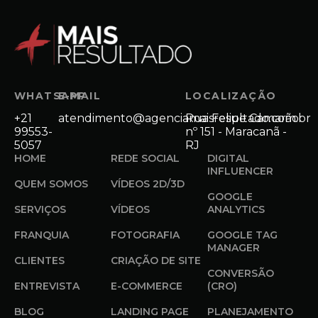
WHATSAPP
E-MAIL
LOCALIZAÇÃO
+21
atendimento@agenciamaisresultado.com.br
Rua Felipe Camarão
99553-
nº 151 - Maracanã -
5057
RJ
HOME
REDE SOCIAL
DIGITAL
INFLUENCER
QUEM SOMOS
VÍDEOS 2D/3D
GOOGLE
SERVIÇOS
VÍDEOS
ANALYTICS
FRANQUIA
FOTOGRAFIA
GOOGLE TAG
MANAGER
CLIENTES
CRIAÇÃO DE SITE
CONVERSÃO
ENTREVISTA
E-COMMERCE
(CRO)
BLOG
LANDING PAGE
PLANEJAMENTO