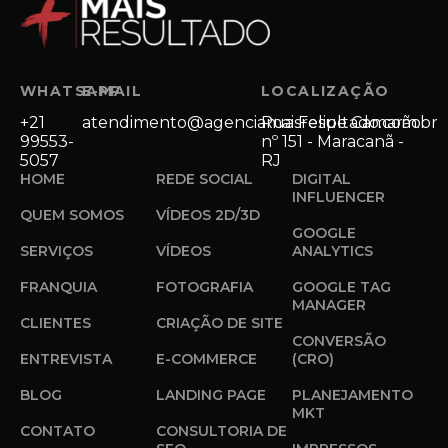
WHATSAPP
E-MAIL
LOCALIZAÇÃO
+21
atendimento@agenciamaisresultado.com.br
Rua Felipe Camarão
99553-
nº 151 - Maracanã -
5057
RJ
HOME
REDE SOCIAL
DIGITAL
INFLUENCER
QUEM SOMOS
VÍDEOS 2D/3D
GOOGLE
SERVIÇOS
VÍDEOS
ANALYTICS
FRANQUIA
FOTOGRAFIA
GOOGLE TAG
MANAGER
CLIENTES
CRIAÇÃO DE SITE
CONVERSÃO
ENTREVISTA
E-COMMERCE
(CRO)
BLOG
LANDING PAGE
PLANEJAMENTO
MKT
CONTATO
CONSULTORIA DE