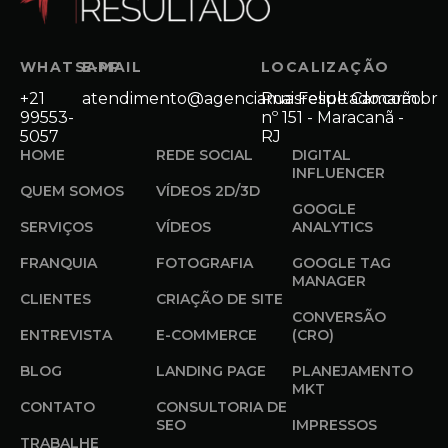
WHATSAPP
E-MAIL
LOCALIZAÇÃO
+21
atendimento@agenciamaisresultado.com.br
Rua Felipe Camarão
99553-
nº 151 - Maracanã -
5057
RJ
HOME
REDE SOCIAL
DIGITAL
INFLUENCER
QUEM SOMOS
VÍDEOS 2D/3D
GOOGLE
SERVIÇOS
VÍDEOS
ANALYTICS
FRANQUIA
FOTOGRAFIA
GOOGLE TAG
MANAGER
CLIENTES
CRIAÇÃO DE SITE
CONVERSÃO
ENTREVISTA
E-COMMERCE
(CRO)
BLOG
LANDING PAGE
PLANEJAMENTO
MKT
CONTATO
CONSULTORIA DE
SEO
IMPRESSOS
TRABALHE