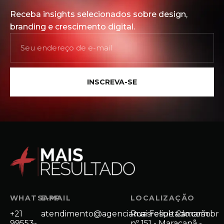
Receba insights selecionados sobre design,
branding e crescimento digital.
INSCREVA-SE
WHATSAPP
E-MAIL
LOCALIZAÇÃO
+21
atendimento@agenciamaisresultado.com.br
Rua Felipe Camarão
99553-
nº 151 - Maracanã -