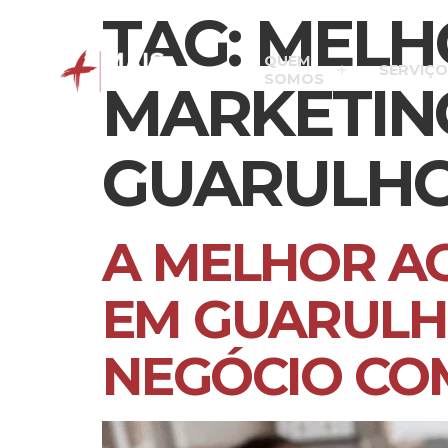
TAG:
MELH
QUEM
SERVIÇO
SOMOS
MARKETING
GUARULHO
A MELHOR AG
EM GUARULH
NEGÓCIO CO