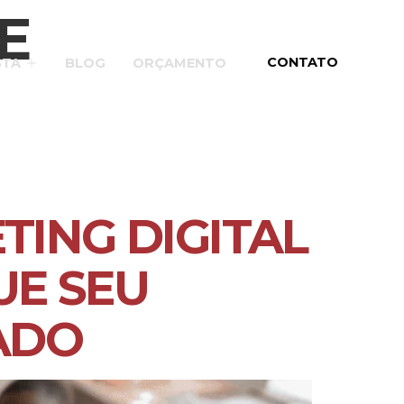
E
CONTATO
STA
BLOG
ORÇAMENTO
TING DIGITAL
UE SEU
ADO