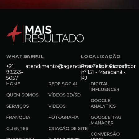
WHATSAPP
E-MAIL
LOCALIZAÇÃO
+21
atendimento@agenciamaisresultado.com.br
Rua Felipe Camarão
99553-
nº 151 - Maracanã -
5057
RJ
HOME
REDE SOCIAL
DIGITAL
INFLUENCER
QUEM SOMOS
VÍDEOS 2D/3D
GOOGLE
SERVIÇOS
VÍDEOS
ANALYTICS
FRANQUIA
FOTOGRAFIA
GOOGLE TAG
MANAGER
CLIENTES
CRIAÇÃO DE SITE
CONVERSÃO