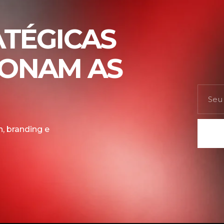
ATÉGICAS
IONAM AS
, branding e