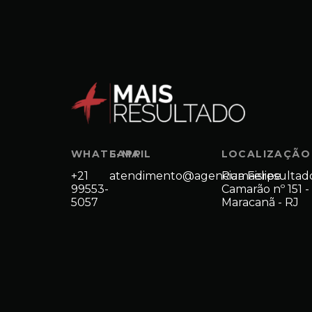
WHATSAPP
E-MAIL
LOCALIZAÇÃO
+21
atendimento@agenciamaisresultad
Rua Felipe
99553-
Camarão nº 151 -
5057
Maracanã - RJ