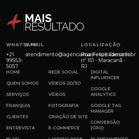
WHATSAPP
E-MAIL
LOCALIZAÇÃO
+21
atendimento@agenciamaisresultado.com.br
Rua Felipe Camarão
99553-
nº 151 - Maracanã -
5057
RJ
HOME
REDE SOCIAL
DIGITAL
INFLUENCER
QUEM SOMOS
VÍDEOS 2D/3D
GOOGLE
SERVIÇOS
VÍDEOS
ANALYTICS
FRANQUIA
FOTOGRAFIA
GOOGLE TAG
MANAGER
CLIENTES
CRIAÇÃO DE SITE
CONVERSÃO
ENTREVISTA
E-COMMERCE
(CRO)