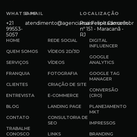
WHATSAPP
E-MAIL
LOCALIZAÇÃO
+21
atendimento@agenciamaisresultado.com.br
Rua Felipe Camarão
99553-
nº 151 - Maracanã -
5057
RJ
HOME
REDE SOCIAL
DIGITAL
INFLUENCER
QUEM SOMOS
VÍDEOS 2D/3D
GOOGLE
SERVIÇOS
VÍDEOS
ANALYTICS
FRANQUIA
FOTOGRAFIA
GOOGLE TAG
MANAGER
CLIENTES
CRIAÇÃO DE SITE
CONVERSÃO
ENTREVISTA
E-COMMERCE
(CRO)
BLOG
LANDING PAGE
PLANEJAMENTO
MKT
CONTATO
CONSULTORIA DE
SEO
IMPRESSOS
TRABALHE
CONOSCO
LINKS
BRANDING