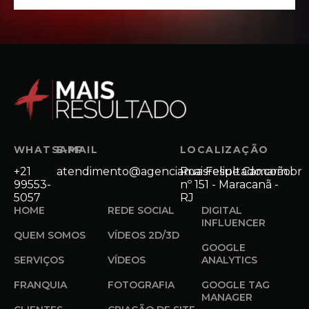
WHATSAPP
E-MAIL
LOCALIZAÇÃO
+21
atendimento@agenciamaisresultado.com.br
Rua Felipe Camarão
99553-
nº 151 - Maracanã -
5057
RJ
HOME
REDE SOCIAL
DIGITAL
INFLUENCER
QUEM SOMOS
VÍDEOS 2D/3D
GOOGLE
SERVIÇOS
VÍDEOS
ANALYTICS
FRANQUIA
FOTOGRAFIA
GOOGLE TAG
MANAGER