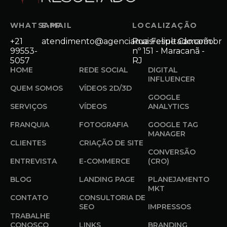
WHATSAPP
E-MAIL
LOCALIZAÇÃO
+21
atendimento@agenciamaisresultado.com.br
Rua Felipe Camarão
99553-
nº 151 - Maracanã -
5057
RJ
HOME
REDE SOCIAL
DIGITAL
INFLUENCER
QUEM SOMOS
VÍDEOS 2D/3D
GOOGLE
SERVIÇOS
VÍDEOS
ANALYTICS
FRANQUIA
FOTOGRAFIA
GOOGLE TAG
MANAGER
CLIENTES
CRIAÇÃO DE SITE
CONVERSÃO
ENTREVISTA
E-COMMERCE
(CRO)
BLOG
LANDING PAGE
PLANEJAMENTO
MKT
CONTATO
CONSULTORIA DE
SEO
IMPRESSOS
TRABALHE
CONOSCO
LINKS
BRANDING