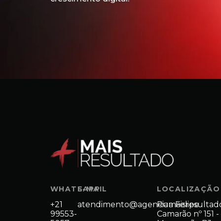
WHATSAPP
E-MAIL
LOCALIZAÇÃO
+21
atendimento@agenciamaisresultad
Rua Felipe
99553-
Camarão nº 151 -