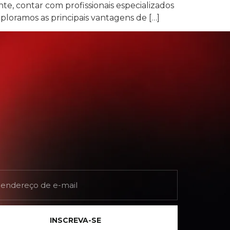
, contar com profissionais especializados
xploramos as principais vantagens de […]
INSCREVA-SE