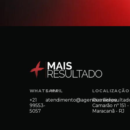
WHATSAPP
E-MAIL
LOCALIZAÇÃO
+21
atendimento@agenciamaisresultad
Rua Felipe
99553-
Camarão nº 151 -
5057
Maracanã - RJ