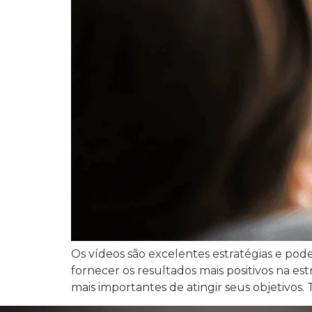
Os vídeos são excelentes estratégias e p
fornecer os resultados mais positivos na e
mais importantes de atingir seus objetivos.