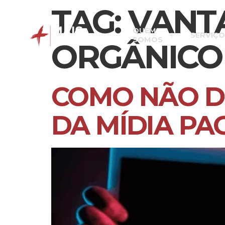
TAG:
VANT
QUEM
SERVIÇO
SOMOS
ORGÂNICO
COMO NÃO D
DA MÍDIA PA