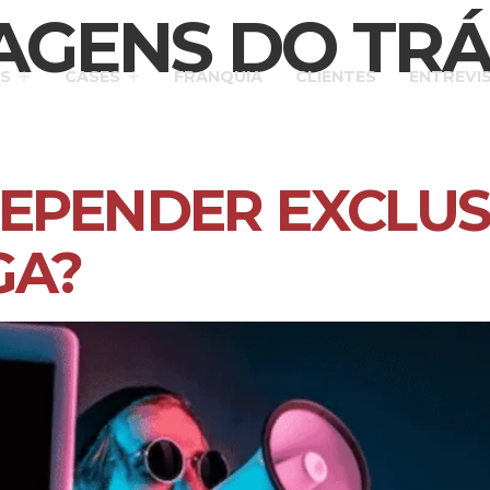
AGENS DO TR
S
CASES
FRANQUIA
CLIENTES
ENTREVI
EPENDER EXCLU
GA?