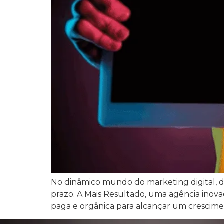
No dinâmico mundo do marketing digital, d
prazo. A Mais Resultado, uma agência inova
paga e orgânica para alcançar um cresciment