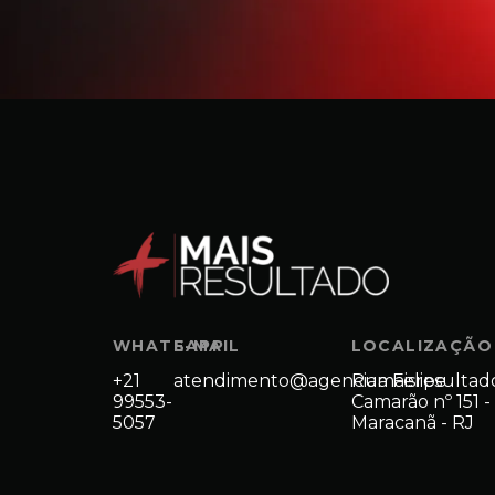
WHATSAPP
E-MAIL
LOCALIZAÇÃO
+21
atendimento@agenciamaisresultad
Rua Felipe
99553-
Camarão nº 151 -
5057
Maracanã - RJ