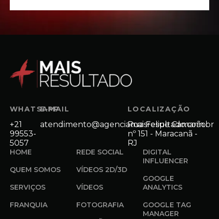
WHATSAPP
E-MAIL
LOCALIZAÇÃO
+21
atendimento@agenciamaisresultado.com.br
Rua Felipe Camarão
99553-
nº 151 - Maracanã -
5057
RJ
HOME
REDE SOCIAL
DIGITAL
INFLUENCER
QUEM SOMOS
VÍDEOS 2D/3D
GOOGLE
SERVIÇOS
VÍDEOS
ANALYTICS
FRANQUIA
FOTOGRAFIA
GOOGLE TAG
MANAGER